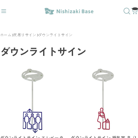
ホーム
天吊りサイン
ダウンライトサイン
レ〇✕
#ダウンライトキャップ
おすすめキーワード
ダウンライトサイン
#トイレサイン
#番号
#突出し
#壁付
#トイレ〇✕
#ダウンライトキャップ
商品カテゴリ
人気20商品
ラインベースデザイン
1way突出しサイン
3way突出しサイン
壁付サイン
文字ベースデザイン
突き出しＭＧサイン／屋内外
トイレサイン／屋内
ダウンライトサイン エレベータ
ダウンライトサイン 授乳室-B（L