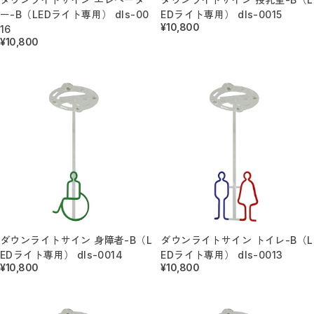
突き出しサイン／屋内
ー-B（LEDライト専用） dls-00
EDライト専用） dls-0015
1Wayサイン（送料無料）
¥10,800
16
3Wayサイン（送料無料）
¥10,800
書いて消せるサイン（送料無料）
トイレ入室表示サイン
アルミ製サイン
ミニサイン
壁付サイン
アクリルサイン
階段サイン
番号・階数サイン
アルミ複合板サイン
カルプサイン
階数表示 / 階段表示サイン
小さなミニサイン
ダウンライトキャップ
置き型サイン
オリジナル（社名・ロゴ）サイン（送料無料）
天吊りサイン
ダウンライトサイン 身障者-B（L
ダウンライトサイン トイレ-B（L
ダウンライトサイン
EDライト専用） dls-0014
EDライト専用） dls-0013
ダウンライトサインフリー
¥10,800
¥10,800
蛍光灯サインフリー
スタンドサイン
マグネットAサイン（送料無料）
アクリルサイン（送料無料）