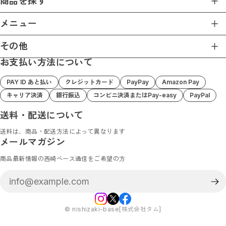
商品を探す
商品一覧
メニュー
ホーム
その他
ショップについて
お支払い方法について
プライバシーポリシー
ショップガイド
特定商取引法に基づく表記
お支払い方法について
PAY ID あと払い
クレジットカード
PayPay
Amazon Pay
Nishizaki Base 楽天店
ブログ
キャリア決済
銀行振込
コンビニ決済またはPay-easy
PayPal
Nishizaki Base Amazon店
お問い合わせ
送料・配送について
送料は、商品・配送方法によって異なります
メールマガジン
商品最新情報の西崎ベース通信をご希望の方
©︎ nishizaki-base[株式会社タム]