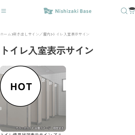
ホーム
突き出しサイン／屋内
トイレ入室表示サイン
レ〇✕
#ダウンライトキャップ
おすすめキーワード
トイレ入室表示サイン
#トイレサイン
#番号
#突出し
#壁付
#トイレ〇✕
#ダウンライトキャップ
商品カテゴリ
人気20商品
ラインベースデザイン
1way突出しサイン
3way突出しサイン
壁付サイン
文字ベースデザイン
突き出しＭＧサイン／屋内外
トイレサイン／屋内
トイレ使用状況表示サイン アル