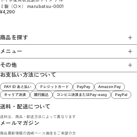
突き出しサイン／屋内
ミ製（〇✕） marubatsu-0001
1Wayサイン（送料無料）
¥4,290
3Wayサイン（送料無料）
書いて消せるサイン（送料無料）
トイレ入室表示サイン
アルミ製サイン
ミニサイン
商品を探す
壁付サイン
アクリルサイン
商品一覧
メニュー
階段サイン
番号・階数サイン
アルミ複合板サイン
ホーム
その他
カルプサイン
ショップについて
階数表示 / 階段表示サイン
お支払い方法について
プライバシーポリシー
小さなミニサイン
ショップガイド
ダウンライトキャップ
特定商取引法に基づく表記
お支払い方法について
PAY ID あと払い
クレジットカード
PayPay
Amazon Pay
置き型サイン
Nishizaki Base 楽天店
ブログ
キャリア決済
銀行振込
コンビニ決済またはPay-easy
PayPal
オリジナル（社名・ロゴ）サイン（送料無料）
Nishizaki Base Amazon店
お問い合わせ
天吊りサイン
送料・配送について
ダウンライトサイン
ダウンライトサインフリー
送料は、商品・配送方法によって異なります
蛍光灯サインフリー
メールマガジン
スタンドサイン
マグネットAサイン（送料無料）
商品最新情報の西崎ベース通信をご希望の方
アクリルサイン（送料無料）