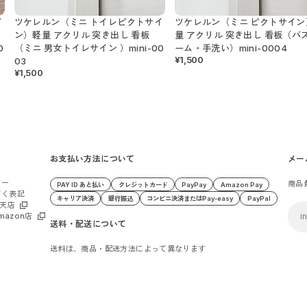
イ
ツケレルン（ミニ トイレピクトサイ
ツケレルン（ミニ ピクトサイン
ン）軽量 アクリル 突き出し 看板
量 アクリル 突き出し 看板（バ
0
（ミニ 男女トイレサイン ）mini-00
ーム・手洗い）mini-0004
¥1,500
03
¥1,500
お支払い方法について
メー
シー
商品
PAY ID あと払い
クレジットカード
PayPay
Amazon Pay
づく表記
キャリア決済
銀行振込
コンビニ決済またはPay-easy
PayPal
 楽天店
 Amazon店
送料・配送について
送料は、商品・配送方法によって異なります