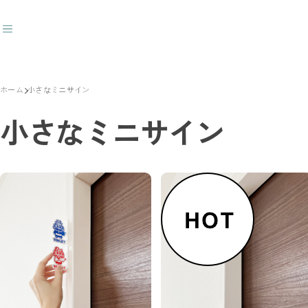
ホーム
小さなミニサイン
ダウンライトキャップ
小さなミニサイン
おすすめキーワード
#トイレサイン
#番号
#突出し
#壁付
#トイレ〇✕
#ダウンライトキャップ
商品カテゴリ
人気20商品
ラインベースデザイン
1way突出しサイン
3way突出しサイン
壁付サイン
文字ベースデザイン
突き出しＭＧサイン／屋内外
トイレサイン／屋内
突き出しサイン／屋内