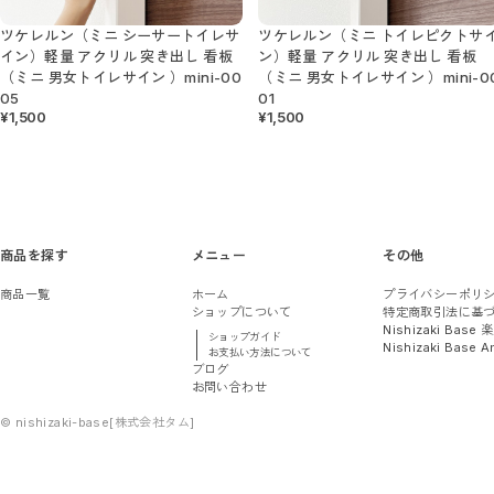
1Wayサイン（送料無料）
3Wayサイン（送料無料）
ツケレルン（ミニ シーサートイレサ
ツケレルン（ミニ トイレピクトサ
書いて消せるサイン（送料無料）
イン）軽量 アクリル 突き出し 看板
ン）軽量 アクリル 突き出し 看板
トイレ入室表示サイン
アルミ製サイン
（ミニ 男女トイレサイン ）mini-00
（ミニ 男女トイレサイン ）mini-0
ミニサイン
05
01
壁付サイン
¥1,500
¥1,500
アクリルサイン
階段サイン
番号・階数サイン
アルミ複合板サイン
カルプサイン
階数表示 / 階段表示サイン
小さなミニサイン
ダウンライトキャップ
商品を探す
メニュー
その他
置き型サイン
オリジナル（社名・ロゴ）サイン（送料無料）
商品一覧
ホーム
プライバシーポリ
天吊りサイン
ショップについて
特定商取引法に基
Nishizaki Base
ダウンライトサイン
ショップガイド
Nishizaki Base
ダウンライトサインフリー
お支払い方法について
蛍光灯サインフリー
ブログ
スタンドサイン
お問い合わせ
マグネットAサイン（送料無料）
©︎ nishizaki-base[株式会社タム]
アクリルサイン（送料無料）
ステッカーサイン
ステッカー／トイレマーク
ステッカー／ピクトで整理整頓