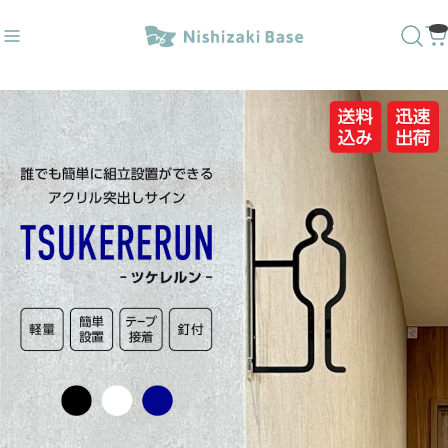
レ〇✕
#ダウンライトキャップ
おすすめキーワード
#トイレサイン
#番号
#突出し
#壁付
#トイレ〇✕
#ダウンライトキャップ
商品カテゴリ
人気20商品
ラインベースデザイン
1way突出しサイン
3way突出しサイン
壁付サイン
文字ベースデザイン
突き出しＭＧサイン／屋内外
トイレサイン／屋内