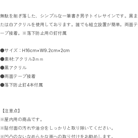
無駄を削ぎ落した、シンプルな一筆書き男子トイレサインです。黒ま
たは白アクリルを使用しております。誰でも組立設置が簡単。両面テ
ープ接着。※落下防止用の釘付属
●サイズ：H16cm×W9.2cm×2cm
●素材:アクリル3ｍｍ
●黒アクリル
●両面テープ接着
●落下防止釘4本付属
【注意点】
※屋内用の商品です。
※貼付面の汚れや油分をしっかりと取り除いてください。
※凹凸のないなめらかな面への取り付けをお勧めします。