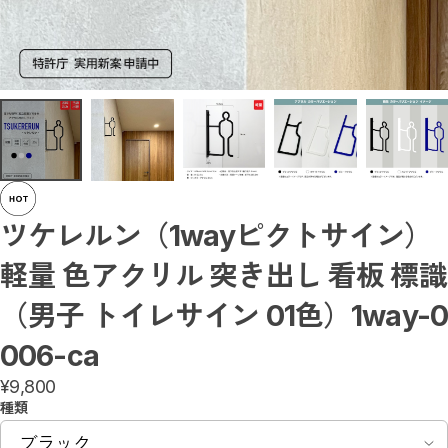
突き出しサイン／屋内
1Wayサイン（送料無料）
3Wayサイン（送料無料）
書いて消せるサイン（送料無料）
トイレ入室表示サイン
アルミ製サイン
ミニサイン
壁付サイン
アクリルサイン
階段サイン
番号・階数サイン
アルミ複合板サイン
カルプサイン
ツケレルン（1wayピクトサイン）
階数表示 / 階段表示サイン
小さなミニサイン
軽量 色アクリル 突き出し 看板 標識
ダウンライトキャップ
置き型サイン
（男子 トイレサイン 01色）1way-0
オリジナル（社名・ロゴ）サイン（送料無料）
天吊りサイン
006-ca
ダウンライトサイン
ダウンライトサインフリー
¥9,800
蛍光灯サインフリー
スタンドサイン
種類
マグネットAサイン（送料無料）
アクリルサイン（送料無料）