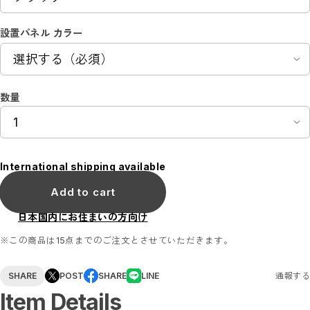
ステッカーサイン
ステッカー／トイレマーク
設置パネル カラー
ステッカー／ピクトで整理整頓
ステッカー／コロナ対策
ステッカー／アルコールチェック
ステッカー／禁止マーク
花ブロックサイン
数量
花ブロックBOX
花ブロックパネル
アクリルトロフィー
アクリルトロフィー（送料無料）
医療関係におすすめ商品
シェアオフィスおすすめ商品
International shipping available
セット販売商品
POP掲載フィルム
Add to cart
A3サイズ（送料無料）
日本国内にお住まいの方向け
A4サイズ（送料無料）
ブローチ
※この商品は15点までのご注文とさせていただきます。
SHARE
POST
SHARE
LINE
通報する
Item Details