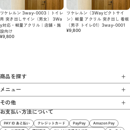
ツケレルン 3way-0003｜トイレ
ツケレルン（3Wayピクトサイ
用 突き出しサイン（男女） 3Wa
ン）軽量 アクリル 突き出し 看板
y対応・軽量アクリル｜店舗・施
（男子 トイレ01）3way-0001
¥9,800
設向け
¥9,800
商品を探す
商品一覧
メニュー
ホーム
その他
ショップについて
お支払い方法について
プライバシーポリシー
ショップガイド
特定商取引法に基づく表記
お支払い方法について
PAY ID あと払い
クレジットカード
PayPay
Amazon Pay
Nishizaki Base 楽天店
ブログ