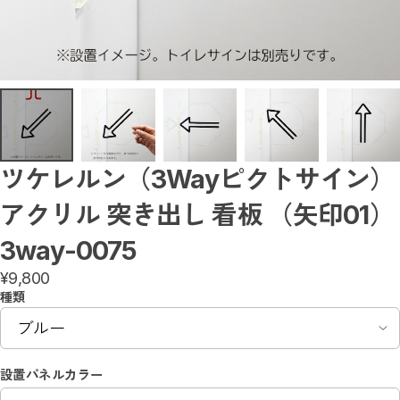
突き出しサイン／屋内
1Wayサイン（送料無料）
3Wayサイン（送料無料）
書いて消せるサイン（送料無料）
トイレ入室表示サイン
アルミ製サイン
ミニサイン
壁付サイン
アクリルサイン
階段サイン
番号・階数サイン
ツケレルン（3Wayピクトサイン）
アルミ複合板サイン
カルプサイン
アクリル 突き出し 看板 （矢印01）
階数表示 / 階段表示サイン
小さなミニサイン
ダウンライトキャップ
3way-0075
置き型サイン
¥9,800
オリジナル（社名・ロゴ）サイン（送料無料）
天吊りサイン
種類
ダウンライトサイン
ダウンライトサインフリー
蛍光灯サインフリー
スタンドサイン
設置パネルカラー
マグネットAサイン（送料無料）
アクリルサイン（送料無料）