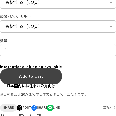
ステッカーサイン
ステッカー／トイレマーク
ステッカー／ピクトで整理整頓
設置パネル カラー
ステッカー／コロナ対策
ステッカー／アルコールチェック
ステッカー／禁止マーク
花ブロックサイン
花ブロックBOX
数量
花ブロックパネル
アクリルトロフィー
アクリルトロフィー（送料無料）
医療関係におすすめ商品
シェアオフィスおすすめ商品
セット販売商品
International shipping available
POP掲載フィルム
Add to cart
A3サイズ（送料無料）
A4サイズ（送料無料）
ブローチ
日本国内にお住まいの方向け
※この商品は20点までのご注文とさせていただきます。
SHARE
POST
SHARE
LINE
通報する