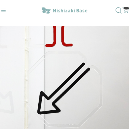
レ〇✕
#ダウンライトキャップ
おすすめキーワード
#トイレサイン
#番号
#突出し
#壁付
#トイレ〇✕
#ダウンライトキャップ
商品カテゴリ
人気20商品
ラインベースデザイン
1way突出しサイン
3way突出しサイン
壁付サイン
文字ベースデザイン
突き出しＭＧサイン／屋内外
トイレサイン／屋内