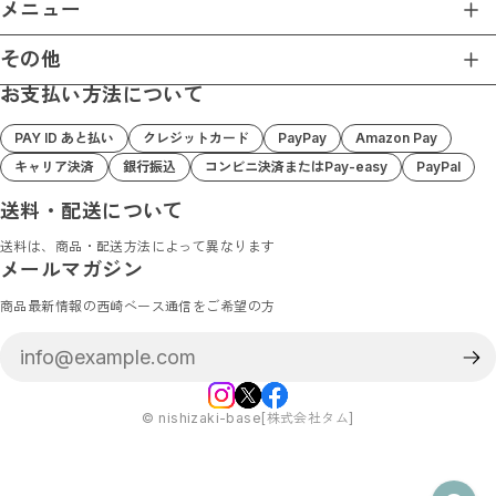
メニュー
ホーム
その他
ショップについて
お支払い方法について
プライバシーポリシー
ショップガイド
特定商取引法に基づく表記
お支払い方法について
PAY ID あと払い
クレジットカード
PayPay
Amazon Pay
Nishizaki Base 楽天店
ブログ
キャリア決済
銀行振込
コンビニ決済またはPay-easy
PayPal
Nishizaki Base Amazon店
お問い合わせ
送料・配送について
送料は、商品・配送方法によって異なります
メールマガジン
商品最新情報の西崎ベース通信をご希望の方
©︎ nishizaki-base[株式会社タム]