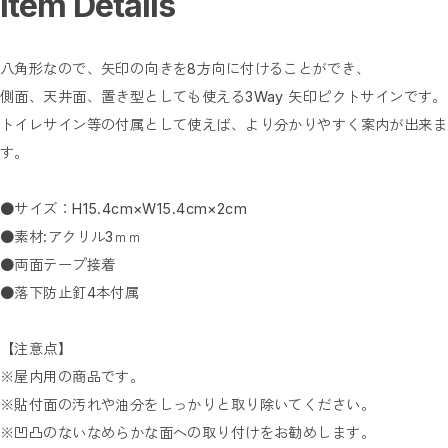
Item Details
八角形なので、矢印の向きを8方向に付けることができ、
側面、天井面、置き型としても使える3Way 矢印ピクトサインです。
トイレサイン等の付属として使えば、より分かりやすく案内が出来ま
す。
●サイズ：H15.4cm×W15.4cm×2cm
●素材:アクリル3ｍｍ
●両面テープ接着
●落下防止釘4本付属
【注意点】
※屋内用の商品です。
※貼付面の汚れや油分をしっかりと取り除いてください。
※凹凸のないなめらかな面への取り付けをお勧めします。