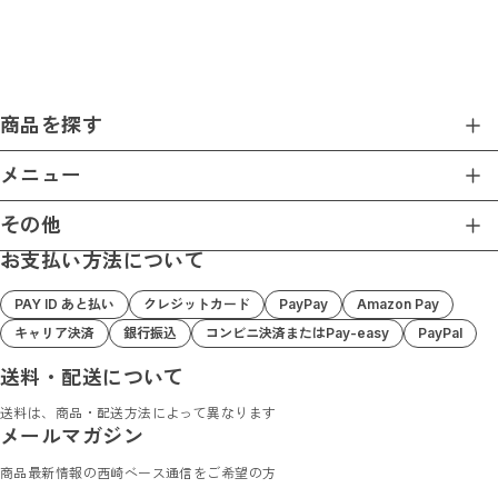
商品を探す
商品一覧
メニュー
ホーム
その他
ショップについて
お支払い方法について
プライバシーポリシー
ショップガイド
特定商取引法に基づく表記
お支払い方法について
PAY ID あと払い
クレジットカード
PayPay
Amazon Pay
Nishizaki Base 楽天店
ブログ
キャリア決済
銀行振込
コンビニ決済またはPay-easy
PayPal
Nishizaki Base Amazon店
お問い合わせ
送料・配送について
送料は、商品・配送方法によって異なります
メールマガジン
商品最新情報の西崎ベース通信をご希望の方