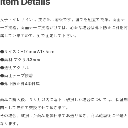
Item Details
女子トイレサイン 。突き出し看板です。誰でも組立て簡単。両面テ
ープ接着。両面テープ接着だけでは、心配な場合は落下防止に釘を付
属していますので、釘で固定して下さい。
●サイズ：H17cm×W17.5cm
●素材:アクリル3ｍｍ
●透明アクリル
●両面テープ接着
●落下防止釘4本付属
商品ご購入後、３カ月以内に落下し破損した場合については、保証期
間として無料で交換させて頂きます。
その場合、破損した商品を弊社までお送り頂き、商品確認後に発送と
なります。