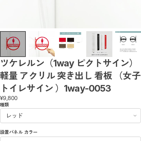
突き出しサイン／屋内
1Wayサイン（送料無料）
3Wayサイン（送料無料）
書いて消せるサイン（送料無料）
トイレ入室表示サイン
アルミ製サイン
ミニサイン
壁付サイン
アクリルサイン
階段サイン
番号・階数サイン
ツケレルン（1way ピクトサイン）
アルミ複合板サイン
カルプサイン
軽量 アクリル 突き出し 看板 （女子
階数表示 / 階段表示サイン
小さなミニサイン
ダウンライトキャップ
トイレサイン ）1way-0053
置き型サイン
¥9,800
オリジナル（社名・ロゴ）サイン（送料無料）
天吊りサイン
種類
ダウンライトサイン
ダウンライトサインフリー
蛍光灯サインフリー
スタンドサイン
設置パネル カラー
マグネットAサイン（送料無料）
アクリルサイン（送料無料）