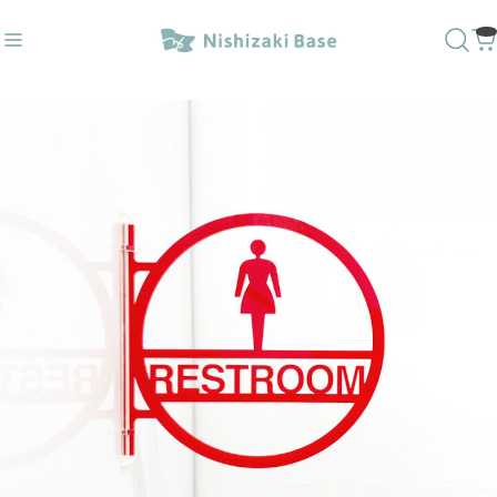
レ〇✕
#ダウンライトキャップ
おすすめキーワード
#トイレサイン
#番号
#突出し
#壁付
#トイレ〇✕
#ダウンライトキャップ
商品カテゴリ
人気20商品
ラインベースデザイン
1way突出しサイン
3way突出しサイン
壁付サイン
文字ベースデザイン
突き出しＭＧサイン／屋内外
トイレサイン／屋内