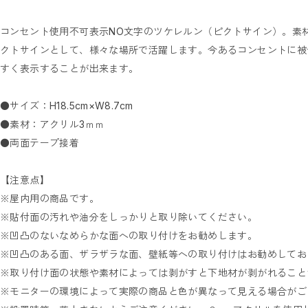
ステッカー／コロナ対策
ステッカー／アルコールチェック
ステッカー／禁止マーク
コンセント使用不可表示NO文字のツケレルン（ピクトサイン）。素
花ブロックサイン
クトサインとして、様々な場所で活躍します。今あるコンセントに被
花ブロックBOX
花ブロックパネル
すく表示することが出来ます。
アクリルトロフィー
アクリルトロフィー（送料無料）
医療関係におすすめ商品
●サイズ：H18.5cm×W8.7cm
シェアオフィスおすすめ商品
セット販売商品
●素材：アクリル3ｍｍ
POP掲載フィルム
●両面テープ接着
A3サイズ（送料無料）
A4サイズ（送料無料）
ブローチ
【注意点】
※屋内用の商品です。
※貼付面の汚れや油分をしっかりと取り除いてください。
※凹凸のないなめらかな面への取り付けをお勧めします。
※凹凸のある面、ザラザラな面、壁紙等への取り付けはお勧めしてお
※取り付け面の状態や素材によっては剥がすと下地材が剥がれること
※モニターの環境によって実際の商品と色が異なって見える場合がご