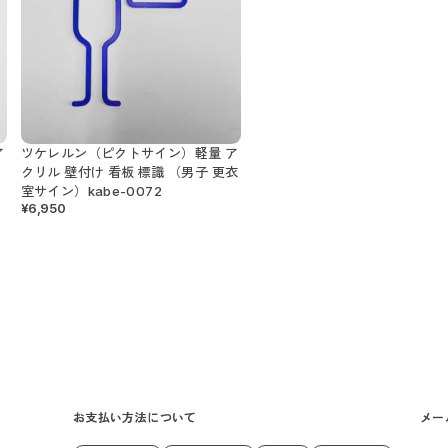
ア
ツケレルン（ピクトサイン）軽量 ア
イ
クリル 壁付け 看板 標識 （男子 更衣
室サイン）kabe-0072
¥6,950
お支払い方法について
メー