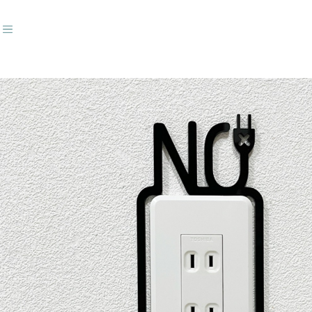
ダウンライトキャップ
おすすめキーワード
#トイレサイン
#番号
#突出し
#壁付
#トイレ〇✕
#ダウンライトキャップ
商品カテゴリ
人気20商品
ラインベースデザイン
1way突出しサイン
3way突出しサイン
壁付サイン
文字ベースデザイン
突き出しＭＧサイン／屋内外
トイレサイン／屋内
突き出しサイン／屋内