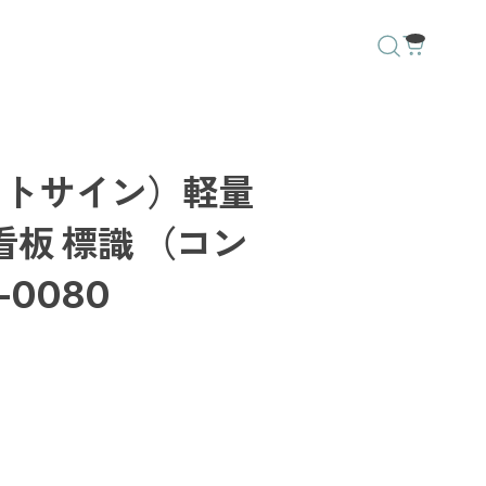
クトサイン）軽量
看板 標識 （コン
-0080