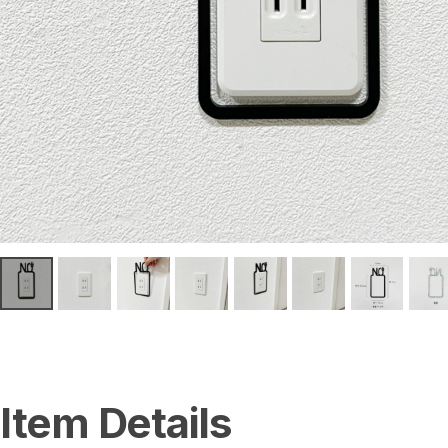
1Wayサイン（送料無料）
3Wayサイン（送料無料）
書いて消せるサイン（送料無料）
トイレ入室表示サイン
アルミ製サイン
ミニサイン
壁付サイン
アクリルサイン
階段サイン
番号・階数サイン
アルミ複合板サイン
カルプサイン
階数表示 / 階段表示サイン
小さなミニサイン
ダウンライトキャップ
置き型サイン
オリジナル（社名・ロゴ）サイン（送料無料）
天吊りサイン
ダウンライトサイン
ダウンライトサインフリー
蛍光灯サインフリー
スタンドサイン
マグネットAサイン（送料無料）
アクリルサイン（送料無料）
ステッカーサイン
Item Details
ステッカー／トイレマーク
ステッカー／ピクトで整理整頓