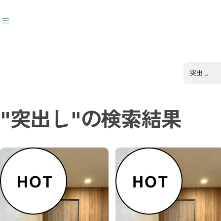
ダウンライトキャップ
おすすめキーワード
#トイレサイン
#番号
#突出し
#壁付
#トイレ〇✕
#ダウンライトキャップ
"突出し"の検索結果
商品カテゴリ
人気20商品
ラインベースデザイン
1way突出しサイン
3way突出しサイン
壁付サイン
文字ベースデザイン
突き出しＭＧサイン／屋内外
トイレサイン／屋内
突き出しサイン／屋内