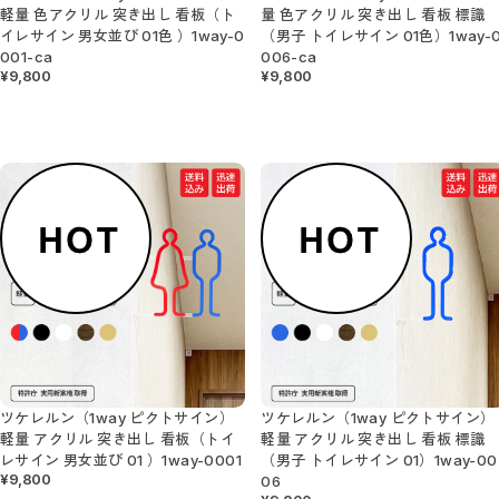
ステッカー／コロナ対策
軽量 色アクリル 突き出し 看板（ト
量 色アクリル 突き出し 看板 標識
ステッカー／アルコールチェック
イレサイン 男女並び 01色 ）1way-0
（男子 トイレサイン 01色）1way-
ステッカー／禁止マーク
花ブロックサイン
001-ca
006-ca
¥9,800
¥9,800
花ブロックBOX
花ブロックパネル
アクリルトロフィー
アクリルトロフィー（送料無料）
医療関係におすすめ商品
シェアオフィスおすすめ商品
セット販売商品
POP掲載フィルム
A3サイズ（送料無料）
A4サイズ（送料無料）
ブローチ
ツケレルン（1way ピクトサイン）
ツケレルン（1way ピクトサイン）
軽量 アクリル 突き出し 看板（トイ
軽量 アクリル 突き出し 看板 標識
レサイン 男女並び 01 ）1way-0001
（男子 トイレサイン 01）1way-00
¥9,800
06