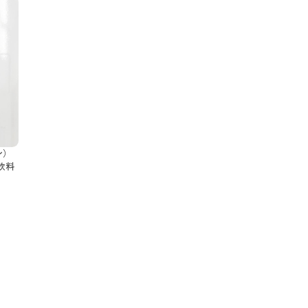
ン）
飲料