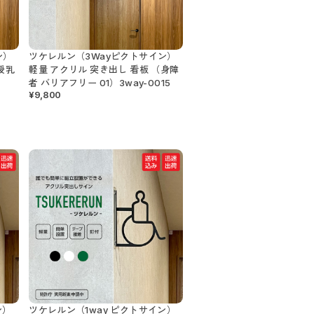
ン）
ツケレルン（3Wayピクトサイン）
授乳
軽量 アクリル 突き出し 看板 （身障
者 バリアフリー 01）3way-0015
¥9,800
ン）
ツケレルン（1way ピクトサイン）