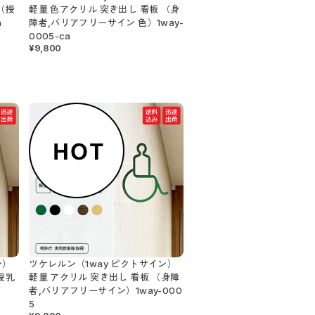
（授
軽量 色アクリル 突き出し 看板 （身
a
障者,バリアフリーサイン 色）1way-
0005-ca
¥9,800
ン）
ツケレルン（1way ピクトサイン）
授乳
軽量 アクリル 突き出し 看板 （身障
者,バリアフリーサイン）1way-000
5