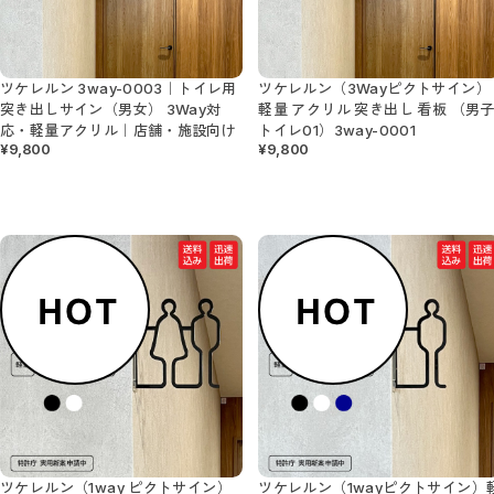
1Wayサイン（送料無料）
3Wayサイン（送料無料）
書いて消せるサイン（送料無料）
トイレ入室表示サイン
アルミ製サイン
ツケレルン 3way-0003｜トイレ用
ツケレルン（3Wayピクトサイン）
ミニサイン
壁付サイン
突き出しサイン（男女） 3Way対
軽量 アクリル 突き出し 看板 （男
応・軽量アクリル｜店舗・施設向け
トイレ01）3way-0001
アクリルサイン
階段サイン
¥9,800
¥9,800
番号・階数サイン
アルミ複合板サイン
カルプサイン
階数表示 / 階段表示サイン
小さなミニサイン
ダウンライトキャップ
置き型サイン
オリジナル（社名・ロゴ）サイン（送料無料）
天吊りサイン
ダウンライトサイン
ダウンライトサインフリー
蛍光灯サインフリー
スタンドサイン
マグネットAサイン（送料無料）
アクリルサイン（送料無料）
ステッカーサイン
ステッカー／トイレマーク
ステッカー／ピクトで整理整頓
ツケレルン（1way ピクトサイン）
ツケレルン（1wayピクトサイン）