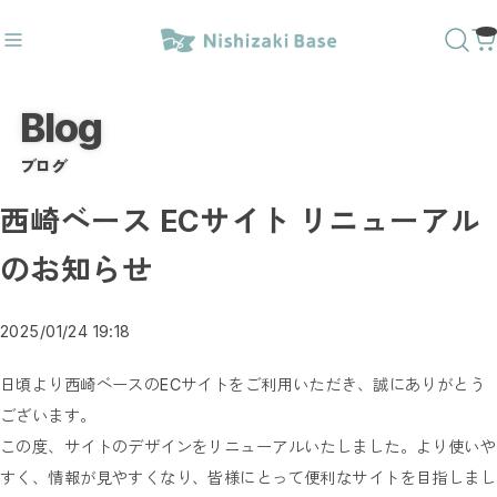
Blog
レ〇✕
#ダウンライトキャップ
ブログ
おすすめキーワード
西崎ベース ECサイト リニューアル
#トイレサイン
#番号
#突出し
#壁付
#トイレ〇✕
#ダウンライトキャップ
のお知らせ
商品カテゴリ
2025/01/24 19:18
人気20商品
ラインベースデザイン
日頃より西崎ベースのECサイトをご利用いただき、誠にありがとう
1way突出しサイン
3way突出しサイン
ございます。
壁付サイン
文字ベースデザイン
この度、サイトのデザインをリニューアルいたしました。より使いや
突き出しＭＧサイン／屋内外
すく、情報が見やすくなり、皆様にとって便利なサイトを目指しまし
トイレサイン／屋内