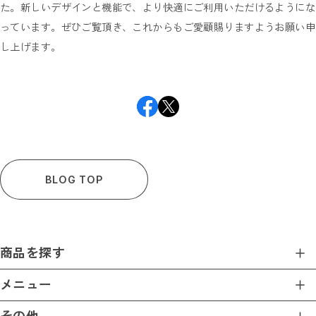
突き出しサイン／屋内
た。新しいデザインと機能で、より快適にご利用いただけるようにな
1Wayサイン（送料無料）
っています。ぜひご覧頂き、これからもご愛顧賜りますようお願い申
3Wayサイン（送料無料）
書いて消せるサイン（送料無料）
し上げます。
トイレ入室表示サイン
アルミ製サイン
ミニサイン
壁付サイン
アクリルサイン
階段サイン
番号・階数サイン
アルミ複合板サイン
カルプサイン
階数表示 / 階段表示サイン
小さなミニサイン
BLOG TOP
ダウンライトキャップ
置き型サイン
オリジナル（社名・ロゴ）サイン（送料無料）
天吊りサイン
商品を探す
ダウンライトサイン
ダウンライトサインフリー
蛍光灯サインフリー
商品一覧
メニュー
スタンドサイン
マグネットAサイン（送料無料）
ホーム
アクリルサイン（送料無料）